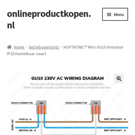
onlineproductkopen.
Ga
Ga
Menu
door
naar
nl
naar
de
navigatie
inhoud
Home
Home
led inbouwspots
HOFTRONIC™ Miro GU10 Armatuur
IP20 Kantelbaar zwart
Blog
https://vergeliking.nl/