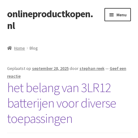
onlineproductkopen.
Ga
Ga
Menu
door
naar
nl
naar
de
navigatie
inhoud
Home
Home
Blog
Blog
Geplaatst op
september 28, 2025
door
stephan reek
—
Geef een
https://vergeliking.nl/
reactie
het belang van 3LR12
batterijen voor diverse
toepassingen