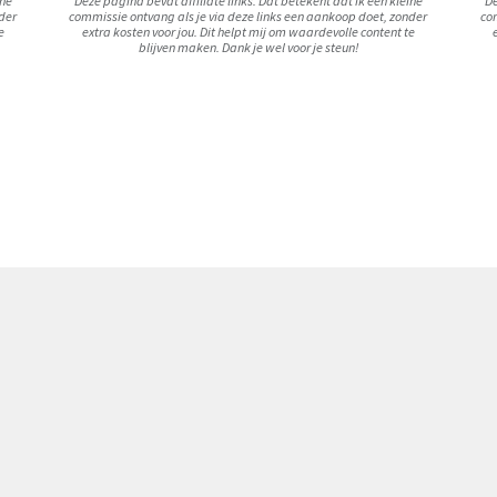
ine
Deze pagina bevat affiliate links. Dat betekent dat ik een kleine
De
nder
commissie ontvang als je via deze links een aankoop doet, zonder
com
e
extra kosten voor jou. Dit helpt mij om waardevolle content te
blijven maken. Dank je wel voor je steun!