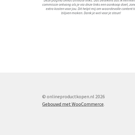
Deze pagina bevat affiliate links. Dat betekent dat ik een kle
commissie ontvang als je via deze links een aankoop doet, zo
extra kosten voor jou. Dit helpt mij om waardevolle content t
blijven maken. Dank je wel voor je steun!
© onlineproductkopen.nl 2026
Gebouwd met WooCommerce
.