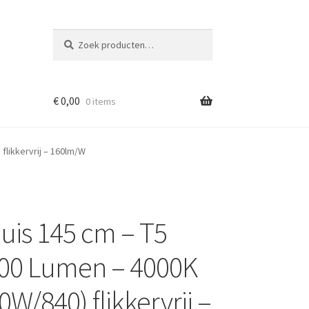
Zoeken
Zoeken
naar:
€
0,00
0 items
flikkervrij – 160lm/W
uis 145 cm – T5
4800 Lumen – 4000K
W/840) flikkervrij –