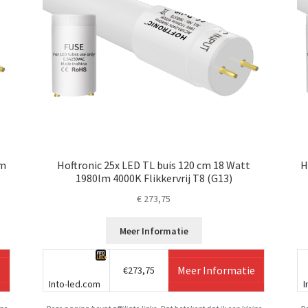
lm
Hoftronic 25x LED TL buis 120 cm 18 Watt
H
1980lm 4000K Flikkervrij T8 (G13)
€
273,75
Meer Informatie
e
Meer Informatie
€273,75
Into-led.com
I