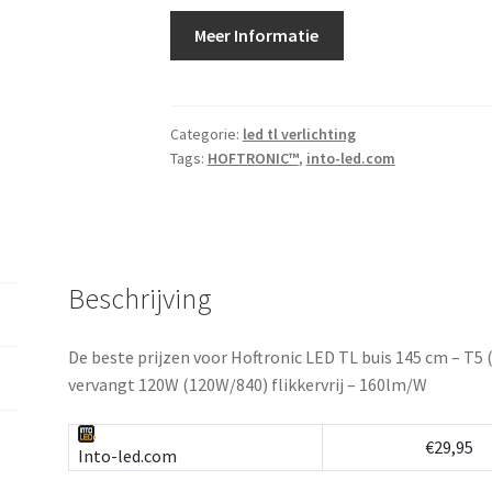
Meer Informatie
Categorie:
led tl verlichting
Tags:
HOFTRONIC™
,
into-led.com
Beschrijving
De beste prijzen voor Hoftronic LED TL buis 145 cm – T5
vervangt 120W (120W/840) flikkervrij – 160lm/W
€29,95
Into-led.com