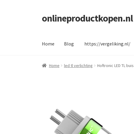
onlineproductkopen.nl
Ga
Ga
door
naar
naar
de
navigatie
inhoud
Home
Blog
https://vergeliking.nl/
Home
Blog
https://vergeliking.nl/
Home
led tl verlichting
Hoftronic LED TL bui