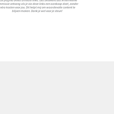
ze pagina bevat affiliate links. Dat betekent dat ik een kleine
missie ontvang als je via deze links een aankoop doet, zonder
extra kosten voor jou. Dit helpt mij om waardevolle content te
blijven maken. Dank je wel voor je steun!