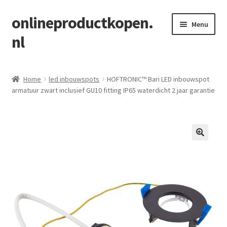
onlineproductkopen.
Ga
Ga
Menu
door
naar
nl
naar
de
navigatie
inhoud
Home
Home
led inbouwspots
HOFTRONIC™ Bari LED inbouwspot
armatuur zwart inclusief GU10 fitting IP65 waterdicht 2 jaar garantie
Blog
https://vergeliking.nl/