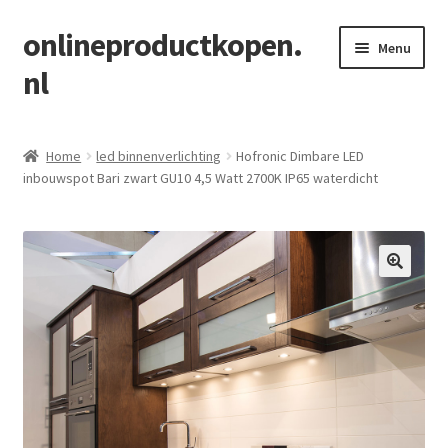
onlineproductkopen.
Ga
Ga
Menu
door
naar
nl
naar
de
navigatie
inhoud
Home
Home
led binnenverlichting
Hofronic Dimbare LED
inbouwspot Bari zwart GU10 4,5 Watt 2700K IP65 waterdicht
Blog
https://vergeliking.nl/