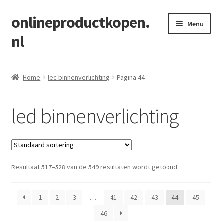
onlineproductkopen.
Ga
Ga
Menu
door
naar
nl
naar
de
navigatie
inhoud
Home
Home
led binnenverlichting
Pagina 44
Blog
led binnenverlichting
https://vergeliking.nl/
Resultaat 517–528 van de 549 resultaten wordt getoond
1
2
3
…
41
42
43
44
45
46